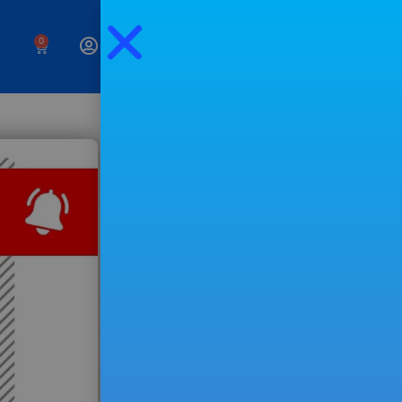
0
Negócios,
investimentos e um
estilo de vida livre
Preenche o campo seguinte para
receberes os meus
emails
semanais.
EXPERIMENTAR