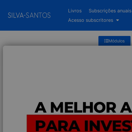
Livros
Subscrições anuais
Acesso subscritores
Módulos