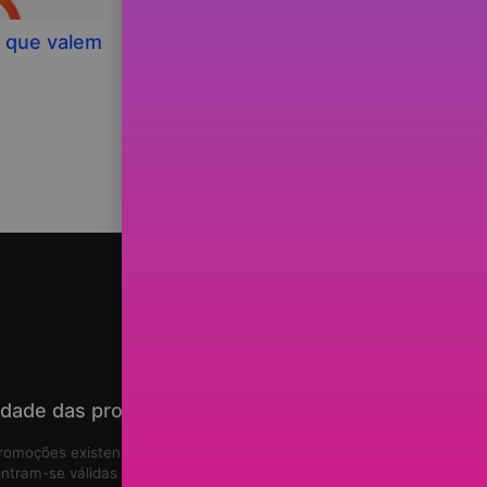
 que valem
Já não invisto na NIO…
idade das promoções
romoções existentes no site
ntram-se válidas de
7 de agosto de