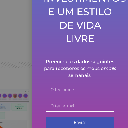
para viver!
E UM ESTILO
Ver episódio
DE VIDA
Prefiro uma atitude
mais conservadora no
cálculo do valor
intrínseco.
LIVRE
Ver episódio
Preenche os dados seguintes
para receberes os meus
emails
semanais.
Enviar