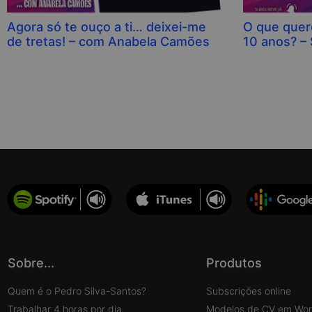
Agora só te ouço a ti… deixei-me
O que quero
de tretas! – com Anabela Camões
10 anos? –
Sobre...
Produtos
Quem é o Pedro Silva-Santos?
Subscrições online
Trabalhar 4 horas por dia
Modelos de CV em Wo