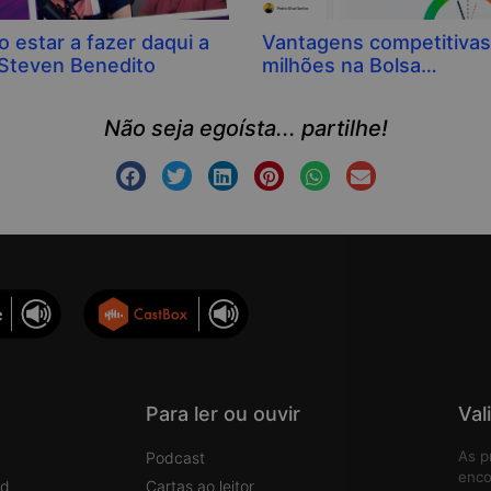
 estar a fazer daqui a
Vantagens competitivas
 Steven Benedito
milhões na Bolsa…
Não seja egoísta... partilhe!
Para ler ou ouvir
Val
As p
Podcast
enco
rd
Cartas ao leitor