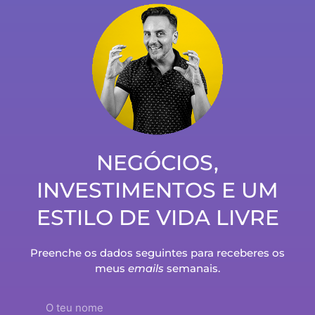
Lembra-te de onde vieste… mas não deixes que isso
te limite!
NEGÓCIOS,
INVESTIMENTOS E UM
ESTILO DE VIDA LIVRE
Preenche os dados seguintes para receberes os
meus
emails
semanais.
Como criei o meu próprio emprego?