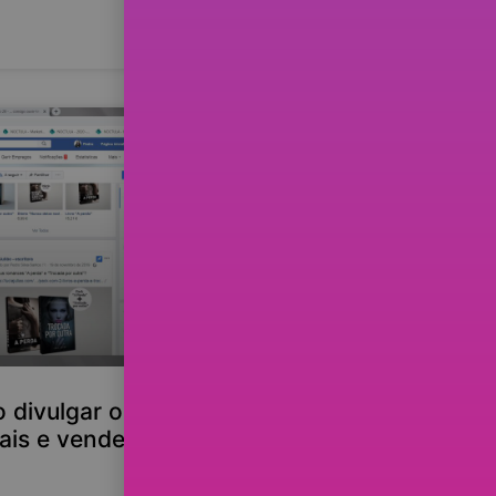
divulgar o livro nas
ais e vender no site