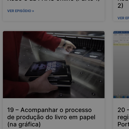
2)
VER EPISÓDIO »
VER E
19 – Acompanhar o processo
20 
de produção do livro em papel
reg
(na gráfica)
Por