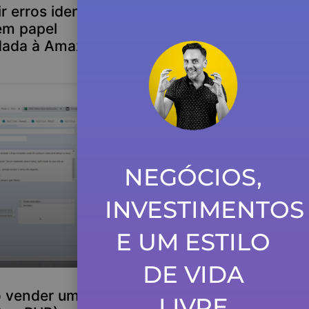
ir erros identificados
em papel
ada à Amazon
NEGÓCIOS,
INVESTIMENTOS
E UM ESTILO
DE VIDA
 vender um ebook
LIVRE