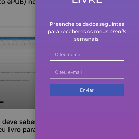
to ePUB) no site da
Preenche os dados seguintes
para receberes os meus
emails
semanais.
Enviar
e deve saber antes de
eu livro para
o…