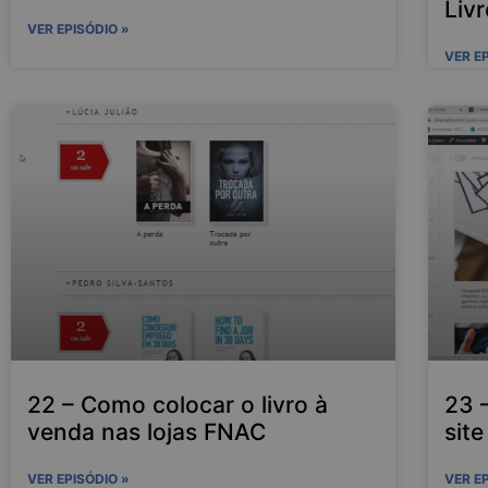
Livr
VER EPISÓDIO »
VER E
22 – Como colocar o livro à
23 
venda nas lojas FNAC
site
VER EPISÓDIO »
VER E