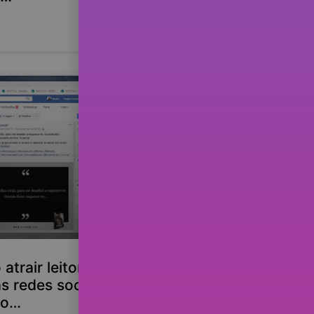
atrair leitores
s redes sociais e do
vro…