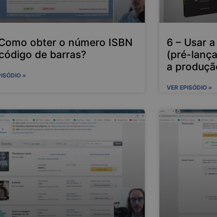
 Como obter o número ISBN
6 – Usar a
 código de barras?
(pré-lança
a produçã
PISÓDIO »
VER EPISÓDIO »