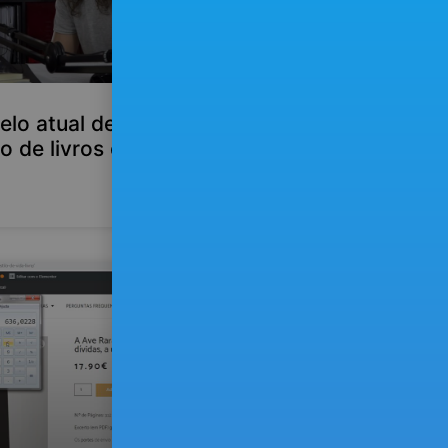
elo atual de
ão de livros está