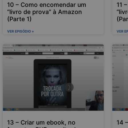
10 – Como encomendar um
11 
“livro de prova” à Amazon
“li
(Parte 1)
(Par
VER EPISÓDIO »
VER E
13 – Criar um ebook, no
14 