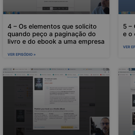
4 – Os elementos que solicito
5 –
quando peço a paginação do
e o
livro e do ebook a uma empresa
VER E
VER EPISÓDIO »