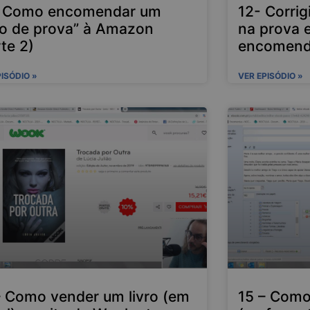
– Como encomendar um
12- Corrig
vro de prova” à Amazon
na prova 
te 2)
encomend
PISÓDIO »
VER EPISÓDIO »
– Como vender um livro (em
15 – Como