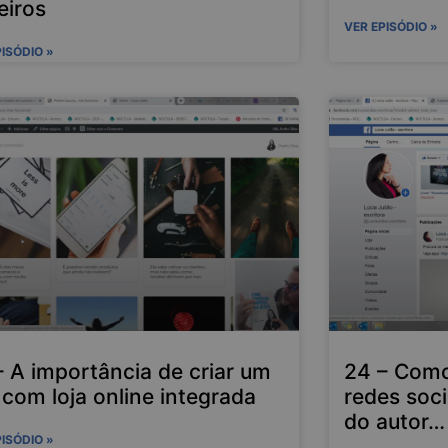
eiros
VER EPISÓDIO »
PISÓDIO »
– A importância de criar um
24 – Como 
 com loja online integrada
redes soci
do autor…
PISÓDIO »