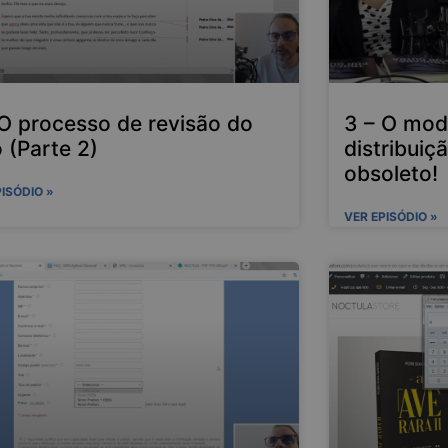
 O processo de revisão do
3 – O mod
o (Parte 2)
distribuiç
obsoleto!
PISÓDIO »
VER EPISÓDIO »