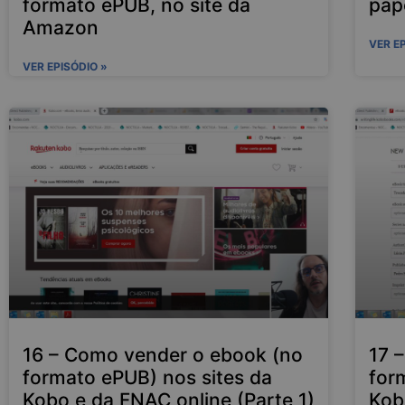
formato ePUB, no site da
pap
Amazon
VER E
VER EPISÓDIO »
16 – Como vender o ebook (no
17 
formato ePUB) nos sites da
for
Kobo e da FNAC online (Parte 1)
Kob