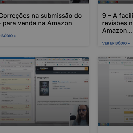
 Correções na submissão do
9 – A faci
ro para venda na Amazon
revisões n
Amazon…
PISÓDIO »
VER EPISÓDIO »