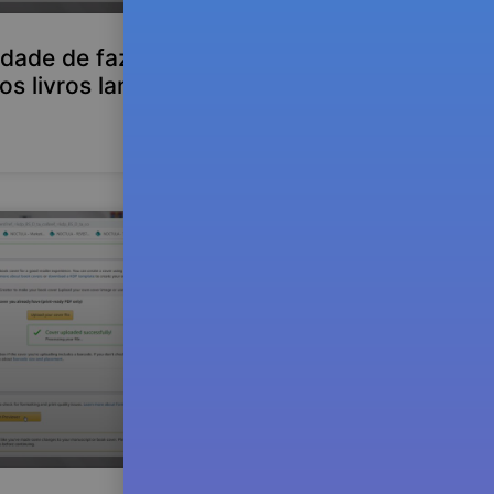
lidade de fazer novas
os livros lançados na