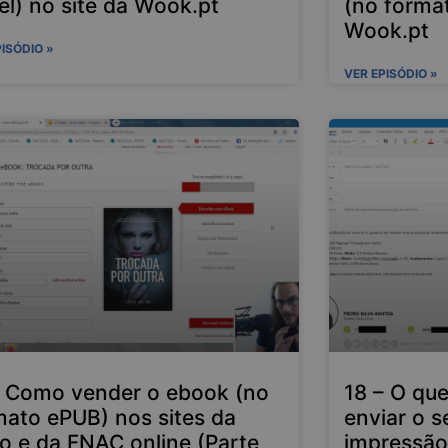
el) no site da Wook.pt
(no forma
Wook.pt
PISÓDIO »
VER EPISÓDIO »
– Como vender o ebook (no
18 – O qu
mato ePUB) nos sites da
enviar o s
o e da FNAC online (Parte
impressã