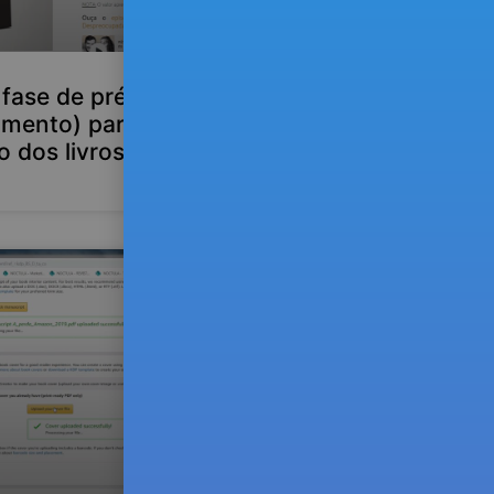
 fase de pré-venda
mento) para financiar
o dos livros em papel