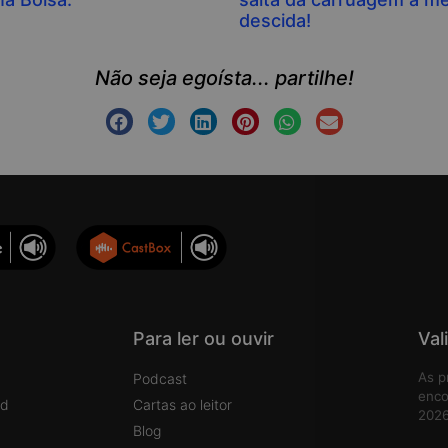
descida!
Não seja egoísta... partilhe!
Para ler ou ouvir
Val
As p
Podcast
enco
rd
Cartas ao leitor
2026
Blog