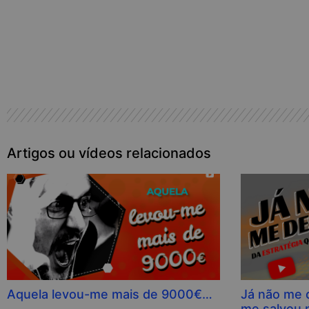
Produtos que pode ter interesse
Artigos ou vídeos relacionados
Aquela levou-me mais de 9000€…
Já não me 
me salvou n