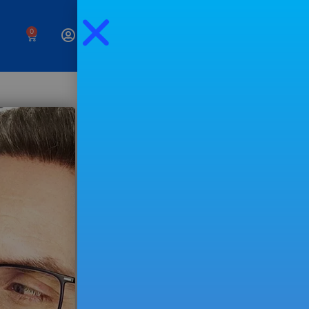
0
Negócios,
investimentos e um
estilo de vida livre
Preenche o campo seguinte para
receberes os meus
emails
semanais.
EXPERIMENTAR