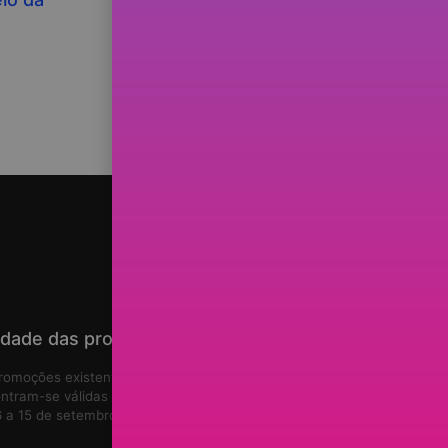
à tua AMIGA?
idade das promoções
romoções existentes no site
ntram-se válidas de
6 de agosto de
 a 15 de setembro de 2026