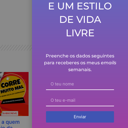
E UM ESTILO
A arte de multiplicar
DE VIDA
dinheiro…
Ver episódio
LIVRE
Preenche os dados seguintes
para receberes os meus
emails
semanais.
Enviar
l a quem
Porque é que NÃO DEVES
io da
RECOMENDAR o meu curso online