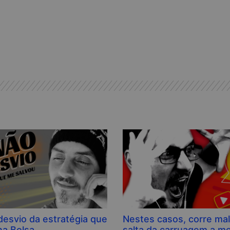
desvio da estratégia que
Nestes casos, corre ma
a Bolsa.
salta da carruagem a me