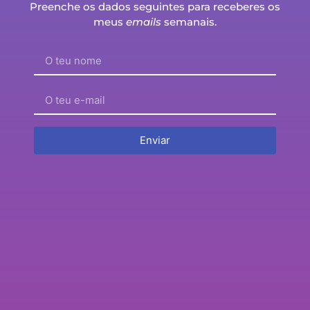
Preenche os dados seguintes para receberes os
episódio 154 – Eu arranjava sempre forma de
meus
emails
semanais.
destruir tudo! – com Tânia Sofia
Enviar
episódio 246 – Aceitava clientes apenas para me
fazerem companhia! – com Philippe Hecht