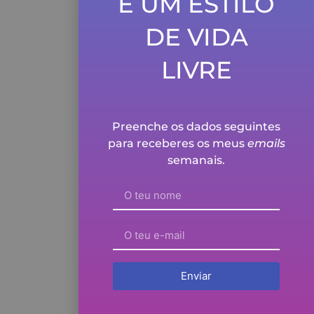
E UM ESTILO
Ver episódio
DE VIDA
1
2
3
4
LIVRE
Preenche os dados seguintes
para receberes os meus
emails
semanais.
Enviar