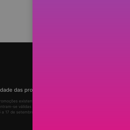
idade das promoções
romoções existentes no site
ntram-se válidas de
8 de agosto de
 a 17 de setembro de 2026