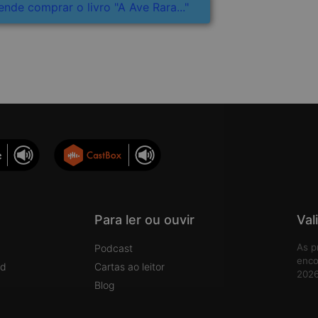
ende comprar o livro "A Ave Rara..."
Para ler ou ouvir
Val
As p
Podcast
enco
rd
Cartas ao leitor
2026
Blog