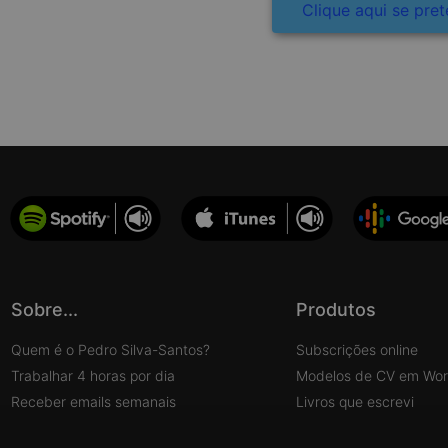
Clique aqui se pret
Produtos que pode ter interesse
Sobre...
Produtos
Quem é o Pedro Silva-Santos?
Subscrições online
Trabalhar 4 horas por dia
Modelos de CV em Wo
Receber emails semanais
Livros que escrevi