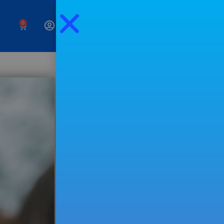
0
Mais episódios...
Vamos fazer
exatamente ao
contrário do que
costuma funcionar?
Ver episódio
Como surgiu o nome
ridículo deste livro?
Ver episódio
Se não der este passo
agora, poderá ter que o