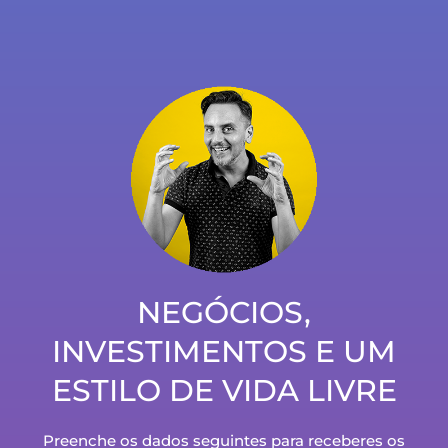
episódio 226 – Não troco o certo pelo incerto! –
com Nuno Vieira
NEGÓCIOS,
INVESTIMENTOS E UM
episódio 45 – Este sorriso continua a abrir muitas
ESTILO DE VIDA LIVRE
portas – com Susana Pereira Oliveira
Preenche os dados seguintes para receberes os