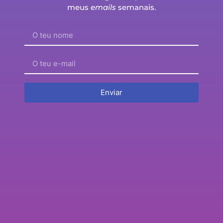
meus
emails
semanais.
Enviar
episódio 204 – Reinventei-me aos 55 (sem
dramas nem gurus motivacionais) – Fernando
Trindade