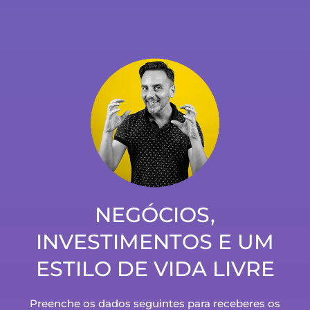
7 – Tipo de ficheiro e qualidade de
NEGÓCIOS,
exportação do áudio do podcast
INVESTIMENTOS E UM
VER EPISÓDIO »
ESTILO DE VIDA LIVRE
Preenche os dados seguintes para receberes os