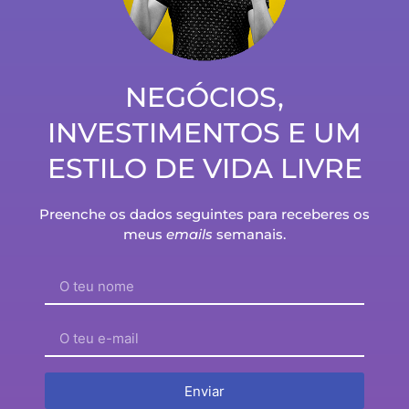
NEGÓCIOS,
INVESTIMENTOS E UM
ESTILO DE VIDA LIVRE
11 – O padrão Head & Shoulders
(normal e inverso)…
Preenche os dados seguintes para receberes os
meus
emails
semanais.
VER EPISÓDIO »
Enviar