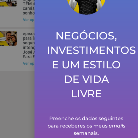
TÊM de vestir a
camisola… dos
sonhos dos patrões!
Ver episódio
NEGÓCIOS,
episódio 107 – Fui
para lá com
segundas
INVESTIMENTOS
intenções! – com
José Antunes e
Sara Sampaio
E UM ESTILO
Ver episódio
DE VIDA
LIVRE
Preenche os dados seguintes
para receberes os meus
emails
semanais.