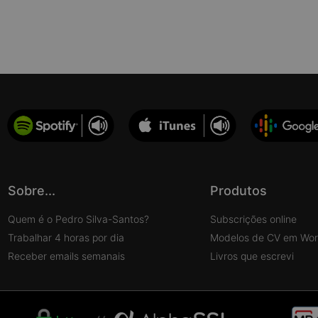
Sobre...
Produtos
Quem é o Pedro Silva-Santos?
Subscrições online
Trabalhar 4 horas por dia
Modelos de CV em Wo
Receber emails semanais
Livros que escrevi