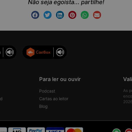
Não seja egoísta... partilhe!
Para ler ou ouvir
Val
As p
Podcast
enco
rd
Cartas ao leitor
2026
Blog