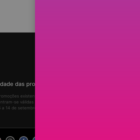
idade das promoções
romoções existentes no site
ntram-se válidas de
5 de agosto de
 a 14 de setembro de 2026