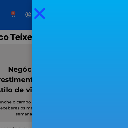
0
co Teixeira
Negócios,
vestimentos e um
tilo de vida livre
enche o campo seguinte para
receberes os meus
emails
semanais.