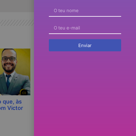
Enviar
 que, às
episódio 41 – O nosso perfil
om Victor
comportamental avaliado pelo
teste DISC… – com Ângela Silva