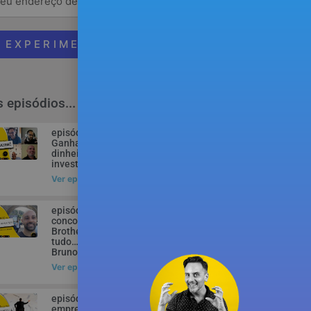
EXPERIMENTAR
 episódios...
episódio 90 –
Ganhar mais
dinheiro, poupar e
investir!
Ver episódio
episódio 221 – Ex-
concorrente do Big
Brother revela
tudo… – com Joel
Bruno Catanho
Ver episódio
episódio 253 – Os
empregados NÃO