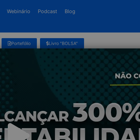
Webinário
Podcast
Blog
Portefólio
Livro "BOLSA"