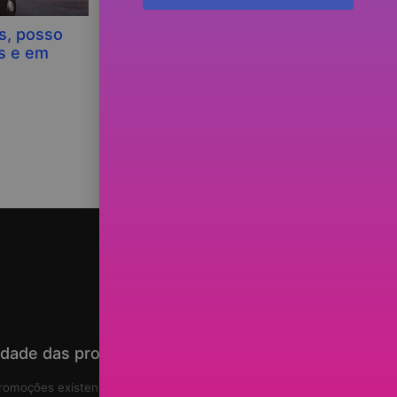
s, posso
Compro mais ações (de excelentes
s e em
empresas) se os preços baixarem
5%?
idade das promoções
romoções existentes no site