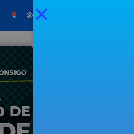
0
Negócios,
investimentos e um
estilo de vida livre
Preenche o campo seguinte para
receberes os meus
emails
semanais.
EXPERIMENTAR