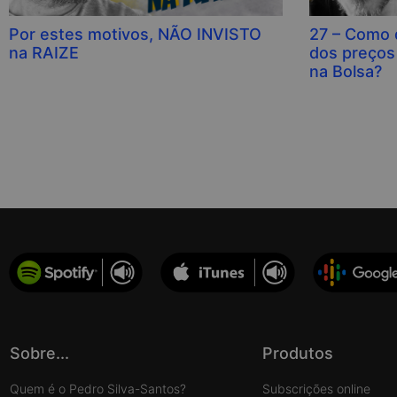
Por estes motivos, NÃO INVISTO
27 – Como d
na RAIZE
dos preços
na Bolsa?
Sobre...
Produtos
Quem é o Pedro Silva-Santos?
Subscrições online