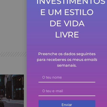
INVESTIMENTOS
momento em que as
empresas entram em
Bolsa.
E UM ESTILO
Ver episódio
DE VIDA
Não te esqueças de ser
feliz!
LIVRE
Ver episódio
Preenche os dados seguintes
para receberes os meus
emails
semanais.
Enviar