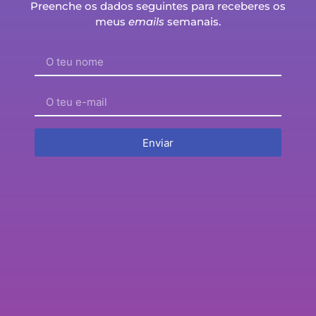
E se toda a gente ficar milionária com as
Preenche os dados seguintes para receberes os
criptomoedas ou com ações de empresas
meus
emails
semanais.
especulativas?
Enviar
31 – Como utilizar o programa de membros
afiliados para receber comissões ou descontos
na subscrição anual?