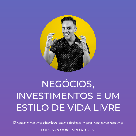
Depois de vender, não sofro quando isto
acontece.
NEGÓCIOS,
INVESTIMENTOS E UM
ESTILO DE VIDA LIVRE
Preenche os dados seguintes para receberes os
meus
emails
semanais.
Se não liberta dinheiro, não vale nada!