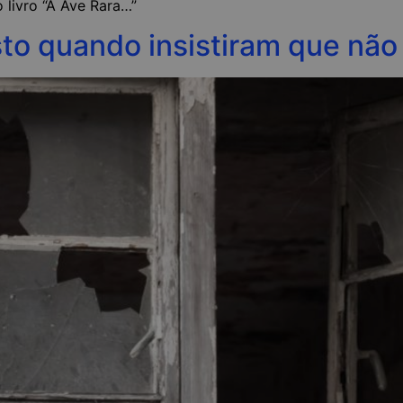
 livro “A Ave Rara…”
sto quando insistiram que nã