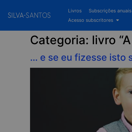
Livros
Subscrições anuais
Acesso subscritores
Categoria:
livro “
… e se eu fizesse isto 