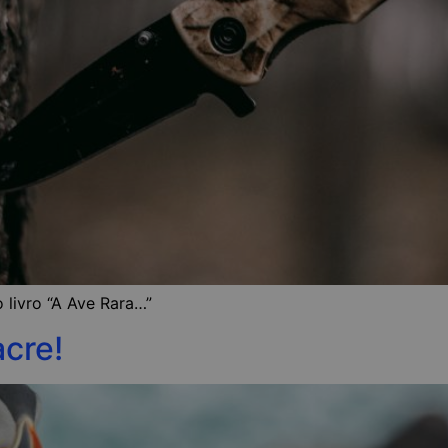
 livro “A Ave Rara…”
acre!