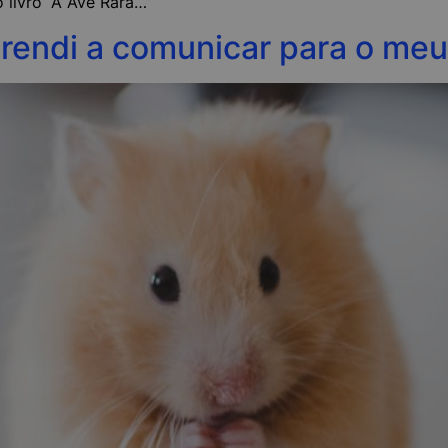
 livro “A Ave Rara…”
prendi a comunicar para o me