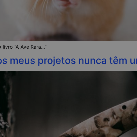
 livro “A Ave Rara…”
os meus projetos nunca têm um