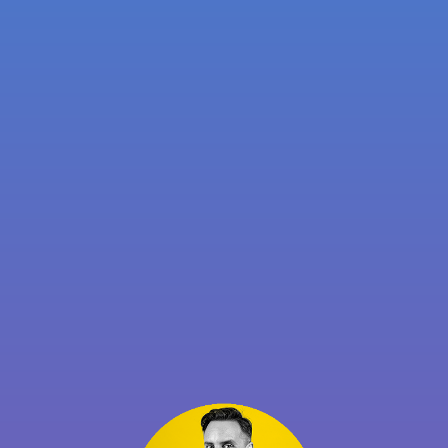
Energias Renováveis?
Ver episódio
Não compraria ações
de um ETF de energias
renováveis neste
momento…
Ver episódio
Artigos ou vídeos relacionados