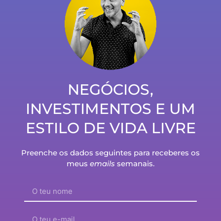
Como criar músicas (com Inteligência Artificial)
em menos de 1 minuto?
NEGÓCIOS,
INVESTIMENTOS E UM
ESTILO DE VIDA LIVRE
Preenche os dados seguintes para receberes os
meus
emails
semanais.
Não pago ao meu mentor para depois ter a mania