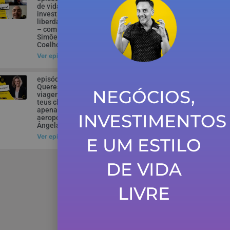
de vida,
investimentos e
liberdade financeira
– com Nelson
Simões e Luís
Coelho da Silva
Ver episódio
episódio 71 –
Queres vender a
NEGÓCIOS,
viagem ou enviar os
teus clientes
apenas para o
INVESTIMENTOS
aeroporto? – com
Ângela Silva
Ver episódio
E UM ESTILO
DE VIDA
LIVRE