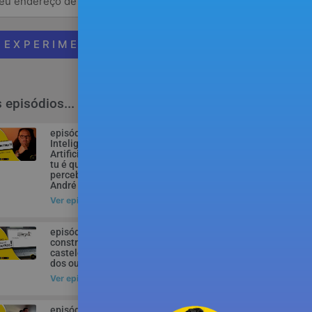
EXPERIMENTAR
 episódios...
episódio 240 – A
Inteligência
Artificial já ganhou…
tu é que ainda não
percebeste! – com
André F. Costa
Ver episódio
episódio 157 – Não
construas um
castelo no terreno
dos outros…
Ver episódio
episódio 85 – Estilo