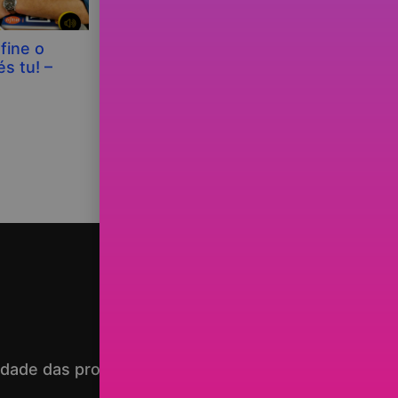
fine o
episódio 18 – Ensinar a poupar,
s tu! –
sim… mas não chega!
idade das promoções