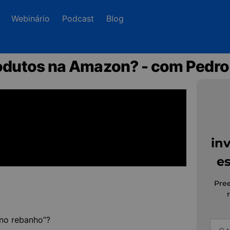
Webinário
Podcast
Blog
rodutos na Amazon? - com Pedro
in
es
Pre
 no rebanho”?