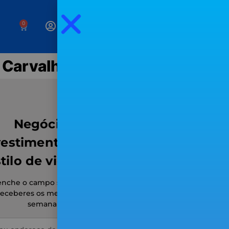
0
 Carvalho
Negócios,
vestimentos e um
tilo de vida livre
enche o campo seguinte para
receberes os meus
emails
semanais.