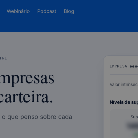
Webinário
Podcast
Blog
INE
EMPRESA ●●●
empresas
Valor intrínse
arteira.
Níveis de sup
 o que penso sobre cada
Sup
14
-3