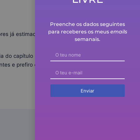
Preenche os dados seguintes
para receberes os meus
emails
ores já estimados, dentro da
semanais.
a do capítulo 3 de outra
ntes e prefiro dizer-to antes de
Enviar