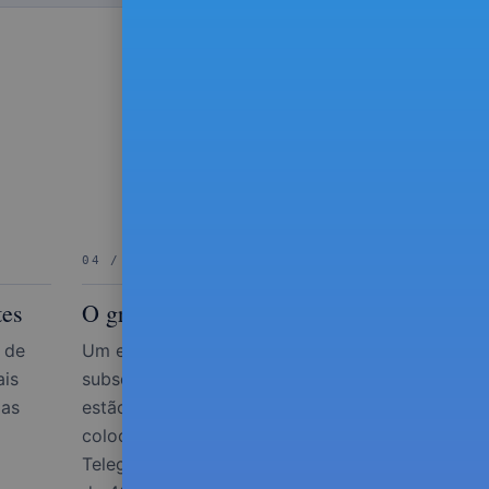
04 / COMUNIDADE
tes
O grupo privado
 de
Um espaço fechado onde os
ais
subscritores comentam o que
las
estão a fazer e onde podes
colocar dúvidas. Hoje no
Telegram, a migrar para dentro