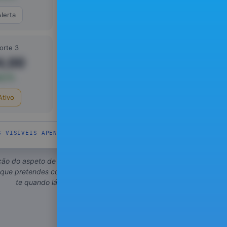
Alerta
Alerta
orte 3
Suporte 4
4,00
95,00
2,1%
-55,6%
Ativo
Alerta
S VISÍVEIS APENAS PARA SUBSCRITORES
ão do aspeto de uma ficha na 4OU7. Marcas
 que pretendes comprar e a plataforma avisa-
te quando lá chegarem.