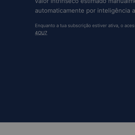
valor intrínseco estimado manualm
automaticamente por inteligência art
Enquanto a tua subscrição estiver ativa, o aces
4OU7