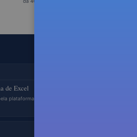
da 4OU7 em breve.
ha de Excel
pela plataforma. Chegas e o número já lá