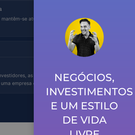
a
s mantêm-se atuais sem que tenhas de
NEGÓCIOS,
nvestidores, as listas deles e podes
de uma empresa com o de quem segues.
INVESTIMENTOS
E UM ESTILO
DE VIDA
LIVRE