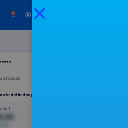
0
●●●●●
EM CARTEIRA
000,00
co estimado
orte definidos por ti.
orte 1
Suporte 2
9,00
141,00
0,4%
-34,1%