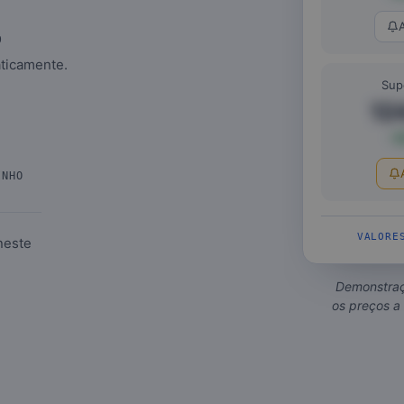
O
aticamente.
Sup
12
-4
INHO
VALORE
neste
Demonstraç
os preços a