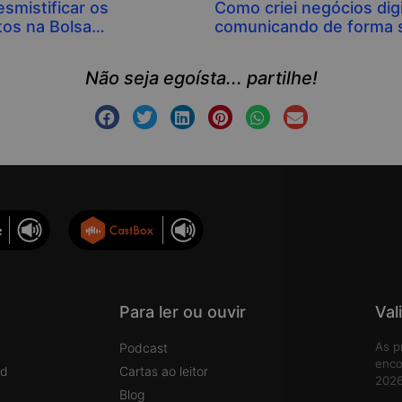
smistificar os
Como criei negócios digi
tos na Bolsa…
comunicando de forma s
Não seja egoísta... partilhe!
Para ler ou ouvir
Val
As p
Podcast
enco
rd
Cartas ao leitor
2026
Blog