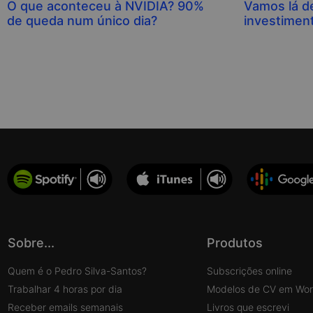
O que aconteceu à NVIDIA? 90%
Vamos lá de
de queda num único dia?
investimen
Sobre...
Produtos
Quem é o Pedro Silva-Santos?
Subscrições online
Trabalhar 4 horas por dia
Modelos de CV em Wo
Receber emails semanais
Livros que escrevi