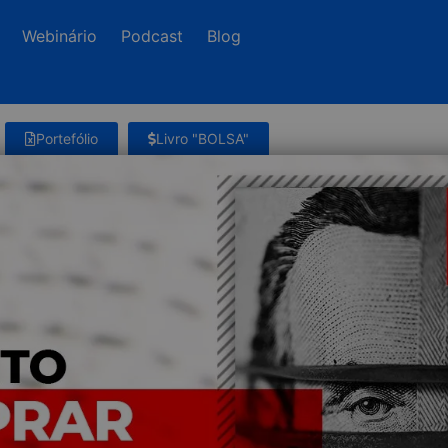
Webinário
Podcast
Blog
Portefólio
Livro "BOLSA"