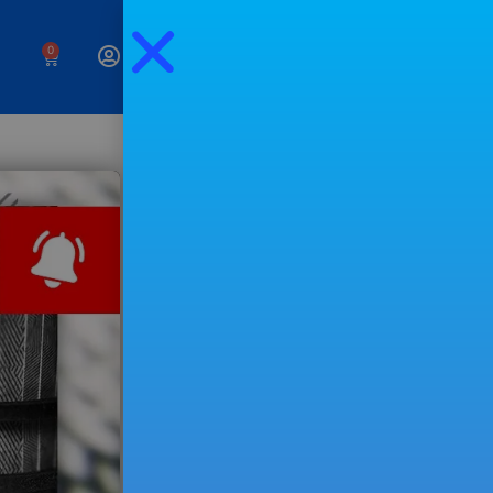
0
Negócios,
investimentos e um
estilo de vida livre
Preenche o campo seguinte para
receberes os meus
emails
semanais.
EXPERIMENTAR