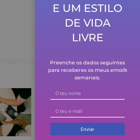
E UM ESTILO
Ver episódio
DE VIDA
Tinha medo de cair nos
mesmos erros! – com
Gonçalo Pinheiro
LIVRE
Ver episódio
Preenche os dados seguintes
para receberes os meus
emails
semanais.
Enviar