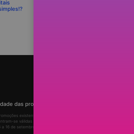
tais
Comprar ações, ver os preços a
imples!?
cair e… bater palmas!
idade das promoções
romoções existentes no site
ntram-se válidas de
7 de agosto de
 a 16 de setembro de 2026