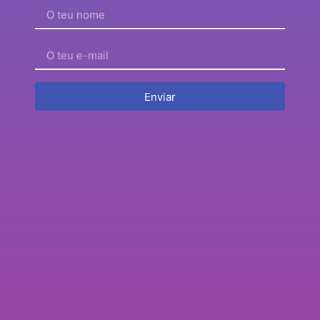
Enviar
Por causa disto, já não posso comprar ações de
empresas especulativas!