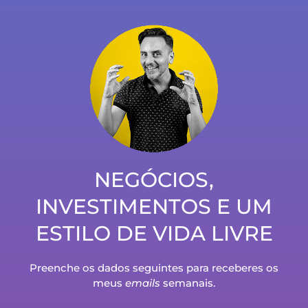
Algum dia te apercebeste disto?
NEGÓCIOS,
INVESTIMENTOS E UM
ESTILO DE VIDA LIVRE
É assim que ganho dinheiro para depois investir
Preenche os dados seguintes para receberes os
na Bolsa…
meus
emails
semanais.