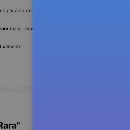
ue paira sobre a tua
vida
aram
mais… mas mantém-te
tualmente!
Rara"