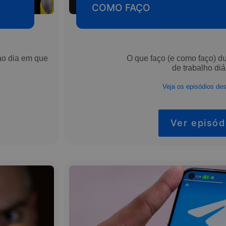
COMO FAÇO
ao dia em que
O que faço (e como faço) du
de trabalho diá
Veja os episódios des
Ver episód