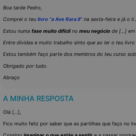
Boa tarde Pedro,
Comprei o teu
livro “a Ave Rara II”
na sexta-feira e já o l
Estou numa
fase muito difícil
no
meu negócio
de […] em 
Entre dívidas e muito trabalho sinto que ao ler o teu livr
Estou também faço parte dos membros do teu curso so
Obrigado por tudo.
Abraço
A MINHA RESPOSTA
Olá […],
Fico muito feliz por saber que as partilhas que faço no liv
Consigo
imaginar
o que estás a sentir
e a passar porqu