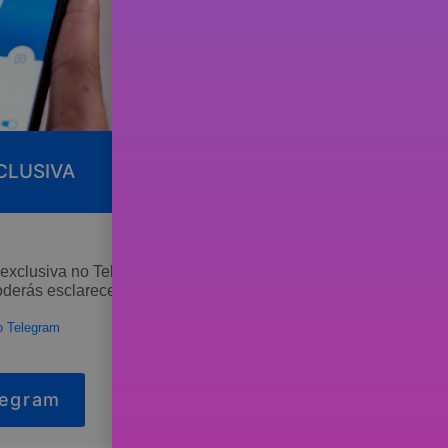
CLUSIVA
exclusiva no Telegram onde
oderás esclarecer dúvidas
o Telegram
legram