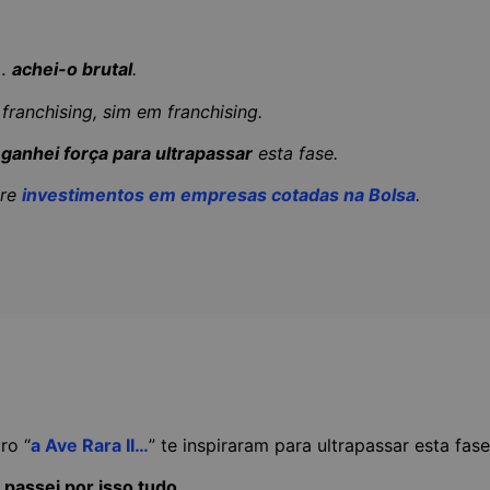
i…
achei-o brutal
.
franchising, sim em franchising.
o
ganhei força para ultrapassar
esta fase.
bre
investimentos em empresas cotadas na Bolsa
.
ro “
a Ave Rara II…
” te inspiraram para ultrapassar esta fase 
e
passei por isso tudo
.