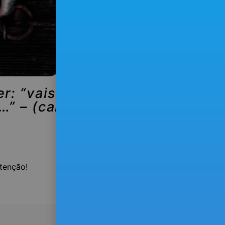
r: “vais perder
…” – (carta de
tenção!