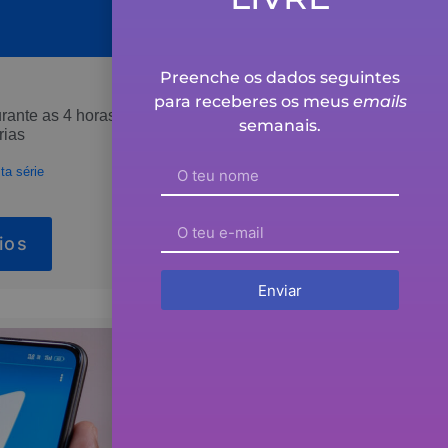
Preenche os dados seguintes
para receberes os meus
emails
rante as 4 horas
semanais.
rias
ta série
ios
Enviar