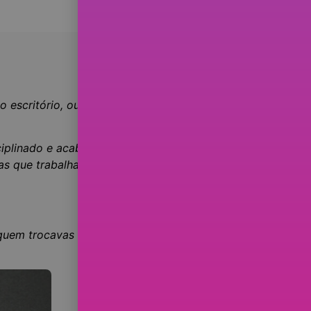
o escritório, outra
depois da
ciplinado e acabo por
as que trabalham nos mesmos
uem trocavas emails