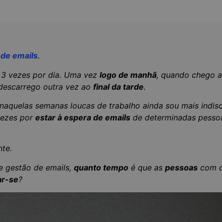
 de emails
.
 3 vezes por dia. Uma vez
logo de manhã
, quando chego a
 descarrego outra vez ao
final da tarde
.
naquelas semanas loucas de trabalho ainda sou mais indis
vezes por
estar à espera de emails
de determinadas pesso
te.
de gestão de emails,
quanto tempo
é que as
pessoas
com q
ar-se
?