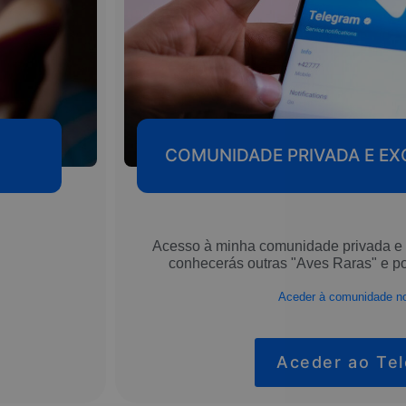
COMUNIDADE PRIVADA E EX
Acesso à minha comunidade privada e 
conhecerás outras "Aves Raras" e p
Aceder à comunidade n
Aceder ao Te